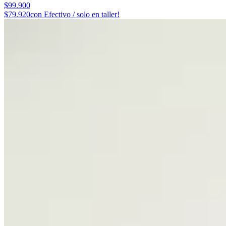
$99.900
$79.920
con Efectivo / solo en taller!