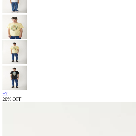
+
7
20% OFF